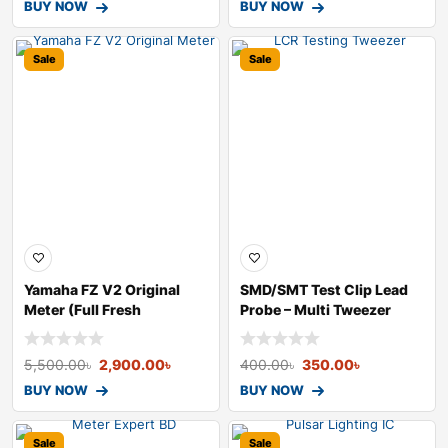
BUY NOW
BUY NOW
Sale
Sale
Yamaha FZ V2 Original
SMD/SMT Test Clip Lead
Meter (Full Fresh
Probe – Multi Tweezer
Recondition )
5,500.00
৳
2,900.00
৳
400.00
৳
350.00
৳
BUY NOW
BUY NOW
Sale
Sale