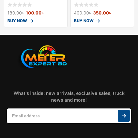
180.00
৳
100.00
৳
400.00
৳
350.00
৳
BUY NOW
BUY NOW
What's inside: new arrivals, exclusive sales, truck
news and more!