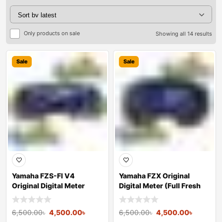
Only products on sale
Showing all 14 results
Sale
Sale
Yamaha FZS-FI V4
Yamaha FZX Original
Original Digital Meter
Digital Meter (Full Fresh
Reconditio
6,500.00
৳
4,500.00
৳
6,500.00
৳
4,500.00
৳