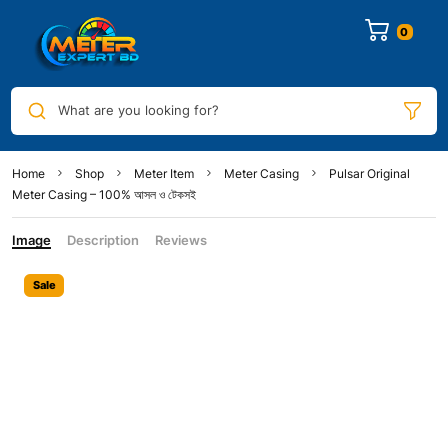
0
What are you looking for?
Home
Shop
Meter Item
Meter Casing
Pulsar Original
Meter Casing – 100% আসল ও টেকসই
Image
Description
Reviews
Sale