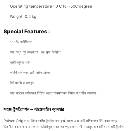
Operating temperature : 0 C to +50C degree
Weight: 0.5 kg
Special Features :
১০০% অরিজিনাল
উচ্চ মসৃণ পৃষ্ঠ উজ্জ্বলতা এবং সূক্ষ্ম ফিনিশিং
ত্রুটি-মুক্ত পণ্য
অরিজিনাল পন্য তাই সঠিক মাপের
দীর্ঘ স্থায়ী ও মজবুত
উচ্চ স্তরের কর্মক্ষমতা নিশ্চিত করতে মানসম্পন্ন নির্মাণ সামগ্রীর ব্যবহার।
সহজ ইন্সটলেশন – ঝামেলাহীন ব্যবহার
Pulsar Original মিটার কেসিং ইন্সটল করা খুবই সহজ এবং এটি সঠিকভাবে ফিট করার জন্য
ডিজাইন করা হয়েছে। কোনো অতিরিক্ত সরঞ্জামের প্রয়োজন নেই—মাত্র কয়েকটি ধাপে এটি ইন্সটল