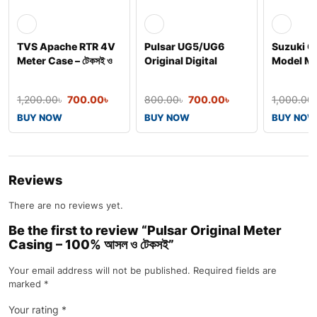
TVS Apache RTR 4V
Pulsar UG5/UG6
Suzuki G
Meter Case – টেকসই ও
Original Digital
Model Me
স্টাইলিশ প্
Speedometer Display
1,200.00
৳
700.00
৳
800.00
৳
700.00
৳
1,000.00
BUY NOW
BUY NOW
BUY NOW
Reviews
There are no reviews yet.
Be the first to review “Pulsar Original Meter
Casing – 100% আসল ও টেকসই”
Your email address will not be published.
Required fields are
marked
*
Your rating
*