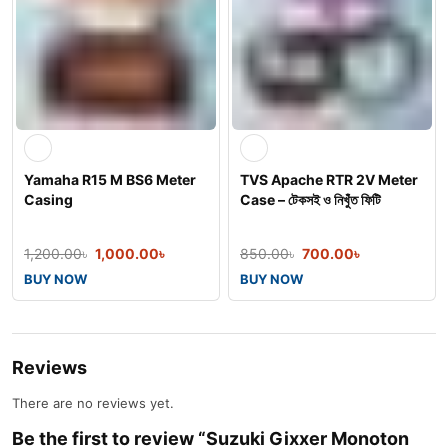
Yamaha R15 M BS6 Meter
TVS Apache RTR 2V Meter
Casing
Case – টেকসই ও নিখুঁত ফিটি
1,200.00
৳
1,000.00
৳
850.00
৳
700.00
৳
BUY NOW
BUY NOW
Reviews
There are no reviews yet.
Be the first to review “Suzuki Gixxer Monoton