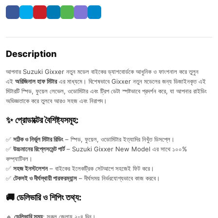
Description
আপনার Suzuki Gixxer নতুন মডেল বাইকের ড্যাশবোর্ডকে আধুনিক ও ফাংশনাল করে তুলুন
এই
অরিজিনাল হাফ মিটার
এর মাধ্যমে। বিশেষভাবে Gixxer নতুন মডেলের জন্য ডিজাইনকৃত এই
মিটারটি স্পিড, ফুয়েল লেভেল, ওডোমিটার এবং ট্রিপ ডেটা স্পষ্টভাবে প্রদর্শন করে, যা আপনার রাইডিং
অভিজ্ঞতাকে করে তুলবে আরও সহজ এবং নিরাপদ।
✨ প্রোডাক্টের বৈশিষ্ট্যসমূহ:
✅
সঠিক ও নির্ভুল মিটার রিডিং
– স্পিড, ফুয়েল, ওডোমিটার ইত্যাদির নিখুঁত ডিসপ্লে।
✅
উচ্চমানের রিপ্লেসমেন্ট পার্ট
– Suzuki Gixxer New Model এর সাথে ১০০%
কম্প্যাটিবল।
✅
সহজ ইনস্টলেশন
– বাইকের ইলেকট্রিক সেটআপে সহজেই ফিট করে।
✅
টেকসই ও দীর্ঘস্থায়ী পারফরম্যান্স
– দীর্ঘসময় নির্ভরযোগ্যভাবে কাজ করবে।
🚚 ডেলিভারি ও শিপিং তথ্য:
🔹
ডেলিভারি সময়
: সকল জেলায় ২-৪ দিন।