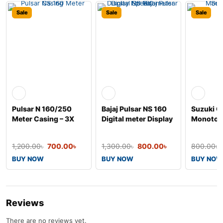
Sale
Sale
Sale
Pulsar N 160/250
Bajaj Pulsar NS 160
Suzuki G
Meter Casing – 3X
Digital meter Display
Monoton
টেকসই ও নিখুঁত
Casing
1,200.00
৳
700.00
৳
1,300.00
৳
800.00
৳
800.00
৳
BUY NOW
BUY NOW
BUY NOW
Reviews
There are no reviews yet.