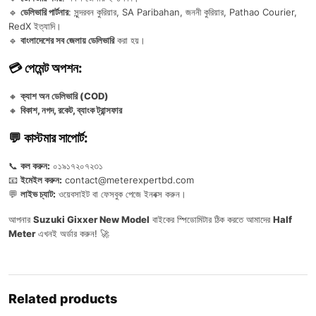
🔹
ডেলিভারি পার্টনার
: সুন্দরবন কুরিয়ার, SA Paribahan, জননী কুরিয়ার, Pathao Courier,
RedX ইত্যাদি।
🔹
বাংলাদেশের সব জেলায় ডেলিভারি
করা হয়।
💳 পেমেন্ট অপশন:
🔸
ক্যাশ অন ডেলিভারি (COD)
🔸
বিকাশ, নগদ, রকেট, ব্যাংক ট্রান্সফার
💬 কাস্টমার সাপোর্ট:
📞
কল করুন:
০১৯১৭২০৭২৩১
📧
ইমেইল করুন:
contact@meterexpertbd.com
💬
লাইভ চ্যাট:
ওয়েবসাইট বা ফেসবুক পেজে ইনবক্স করুন।
আপনার
Suzuki Gixxer New Model
বাইকের স্পিডোমিটার ঠিক করতে আমাদের
Half
Meter
এখনই অর্ডার করুন! 🚀
Related products