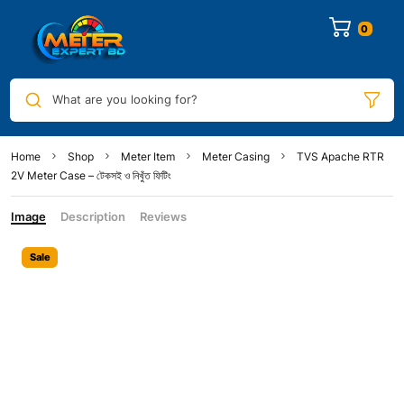
0
What are you looking for?
Home
Shop
Meter Item
Meter Casing
TVS Apache RTR
2V Meter Case – টেকসই ও নিখুঁত ফিটিং
Image
Description
Reviews
Sale