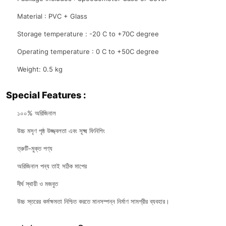
Material : PVC + Glass
Storage temperature : -20 C to +70C degree
Operating temperature : 0 C to +50C degree
Weight: 0.5 kg
Special Features :
১০০% অরিজিনাল
উচ্চ মসৃণ পৃষ্ঠ উজ্জ্বলতা এবং সূক্ষ্ম ফিনিশিং
ত্রুটি-মুক্ত পণ্য
অরিজিনাল পন্য তাই সঠিক মাপের
দীর্ঘ স্থায়ী ও মজবুত
উচ্চ স্তরের কর্মক্ষমতা নিশ্চিত করতে মানসম্পন্ন নির্মাণ সামগ্রীর ব্যবহার।