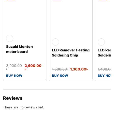
Suzuki Monton
LED Remover Heating
LED Remo
meter board
Soldering Chip
Solderin
600W
400W
3,000.00
2,600.00
৳
৳
1,500.00
৳
1,300.00
৳
1,400.00
BUY NOW
BUY NOW
BUY NOW
Reviews
There are no reviews yet.