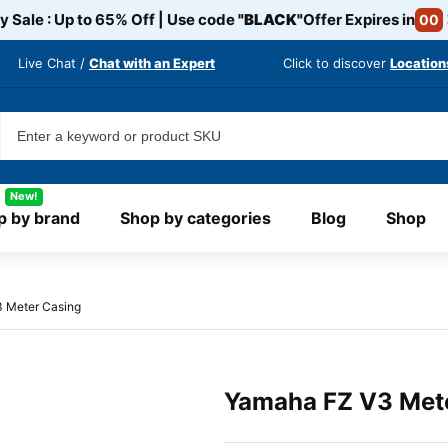
y Sale : Up to 65% Off | Use code
"BLACK"
Offer Expires in
00
Live Chat /
Chat with an Expert
Click to discover
Location
New!
p by brand
Shop by categories
Blog
Shop
 Meter Casing
Yamaha FZ V3 Met