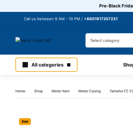
Pre-Black Frida
Call us between 8 AM - 10 PM /
+8801917207231
All categories
Sho
Home
Shop
Meter Item
Meter Casing
Yamaha FZ V3
Sale