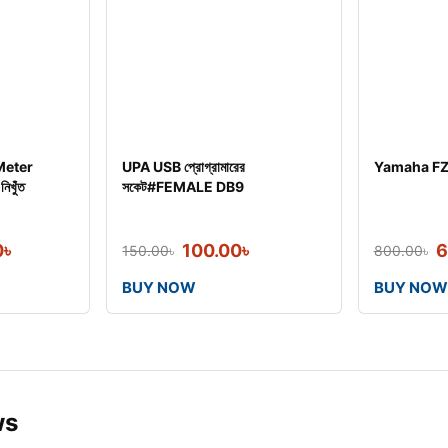
Meter
UPA USB প্রোগ্রামারের
Yamaha FZ
িখুঁত
সকেট#FEMALE DB9
0
৳
100.00
৳
6
150.00
৳
800.00
৳
BUY NOW
BUY NOW
ws