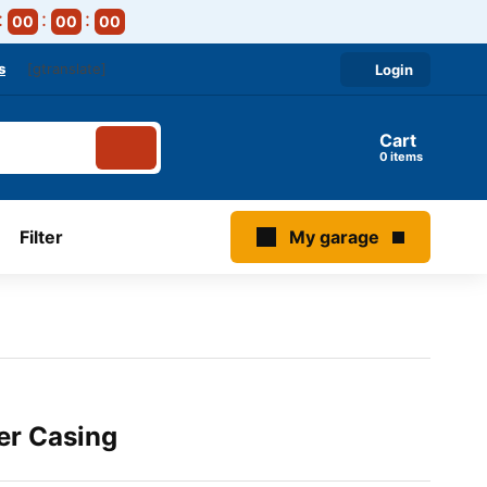
00
00
00
s
[gtranslate]
Login
Cart
items
Filter
My garage
er Casing