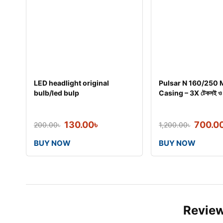
LED headlight original
Pulsar N 160/250 
bulb/led bulp
Casing – 3X টেকসই ও ন
130.00
৳
700.0
200.00
৳
1,200.00
৳
BUY NOW
BUY NOW
Revie