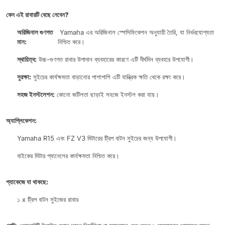
কেন এই রাবারটি বেছে নেবেন?
অরিজিনাল গুণগত
Yamaha এর অরিজিনাল স্পেসিফিকেশন অনুযায়ী তৈরি, যা নির্ভরযোগ্যতা
মান:
নিশ্চিত করে।
স্থায়িত্ব:
উচ্চ-গুণগত রাবার উপাদান ব্যবহারের কারণে এটি দীর্ঘদিন ব্যবহার উপযোগী।
সুরক্ষা:
সুইচের কার্যক্ষমতা বাড়ানোর পাশাপাশি এটি যান্ত্রিক ক্ষতি থেকে রক্ষা করে।
সহজ ইনস্টলেশন:
কোনো জটিলতা ছাড়াই সহজে ইনস্টল করা যায়।
অ্যাপ্লিকেশন:
Yamaha R15 এবং FZ V3 মিটারের ট্রিপ বাটন সুইচের জন্য উপযোগী।
বাইকের মিটার প্যানেলের কার্যক্ষমতা নিশ্চিত করে।
প্যাকেজে যা থাকছে:
১ x ট্রিপ বাটন সুইজের রাবার