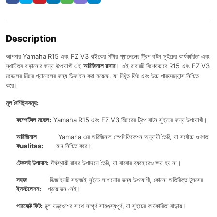
Description
আপনার Yamaha R15 এবং FZ V3 বাইকের মিটার প্যানেলের ট্রিপ বাটন সুইচের কার্যকারিতা এবং
স্থায়িত্ব বাড়ানোর জন্য উপযোগী এই
অরিজিনাল রাবার
। এই রাবারটি বিশেষভাবে R15 এবং FZ V3
মডেলের মিটার প্যানেলের জন্য ডিজাইন করা হয়েছে, যা নিখুঁত ফিট এবং উচ্চ পারফরম্যান্স নিশ্চিত
করে।
মূল বৈশিষ্ট্যসমূহ:
কম্পেটিবল মডেল:
Yamaha R15 এবং FZ V3 মিটারের ট্রিপ বাটন সুইচের জন্য উপযোগী।
অরিজিনাল
Yamaha এর অরিজিনাল স্পেসিফিকেশন অনুযায়ী তৈরি, যা সর্বোচ্চ গুণগত
কualitas:
মান নিশ্চিত করে।
টেকসই উপাদান:
দীর্ঘস্থায়ী রাবার উপাদানে তৈরি, যা বারবার ব্যবহারেও ক্ষয় হয় না।
সহজ
ডিজাইনটি সহজেই সুইচে লাগানোর জন্য উপযোগী, কোনো অতিরিক্ত টুলসের
ইনস্টলেশন:
প্রয়োজন নেই।
পারফেক্ট ফিট:
মূল যন্ত্রাংশের সাথে সম্পূর্ণ সামঞ্জস্যপূর্ণ, যা সুইচের কার্যকারিতা বাড়ায়।