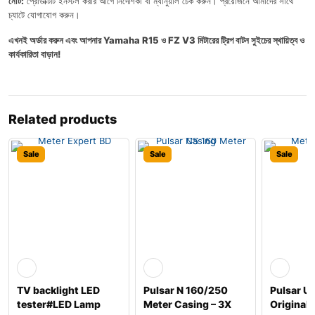
নোট:
প্রোডাক্টটি ইনস্টল করার আগে নির্দেশিকা বা ম্যানুয়াল চেক করুন। প্রয়োজনে আমাদের সাথে
চ্যাটে যোগাযোগ করুন।
এখনই অর্ডার করুন এবং আপনার Yamaha R15 ও FZ V3 মিটারের ট্রিপ বাটন সুইচের স্থায়িত্ব ও
কার্যকারিতা বাড়ান!
Related products
Sale
Sale
Sale
TV backlight LED
Pulsar N 160/250
Pulsar 
tester#LED Lamp
Meter Casing – 3X
Original 