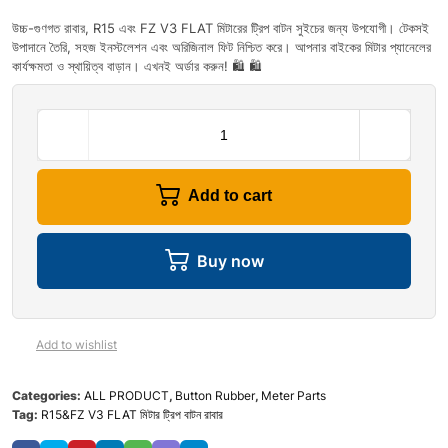
উচ্চ-গুণগত রাবার, R15 এবং FZ V3 FLAT মিটারের ট্রিপ বাটন সুইচের জন্য উপযোগী। টেকসই
উপাদানে তৈরি, সহজ ইনস্টলেশন এবং অরিজিনাল ফিট নিশ্চিত করে। আপনার বাইকের মিটার প্যানেলের
কার্যক্ষমতা ও স্থায়িত্ব বাড়ান। এখনই অর্ডার করুন! 🛍️ 🛍️
Add to cart
Buy now
Add to wishlist
Categories:
ALL PRODUCT
,
Button Rubber
,
Meter Parts
Tag:
R15&FZ V3 FLAT মিটার ট্রিপ বাটন রাবার