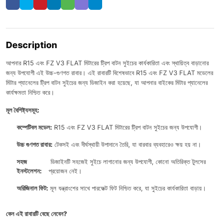
Description
আপনার R15 এবং FZ V3 FLAT মিটারের ট্রিপ বাটন সুইচের কার্যকারিতা এবং স্থায়িত্ব বাড়ানোর
জন্য উপযোগী এই উচ্চ-গুণগত রাবার। এই রাবারটি বিশেষভাবে R15 এবং FZ V3 FLAT মডেলের
মিটার প্যানেলের ট্রিপ বাটন সুইচের জন্য ডিজাইন করা হয়েছে, যা আপনার বাইকের মিটার প্যানেলের
কার্যক্ষমতা নিশ্চিত করে।
মূল বৈশিষ্ট্যসমূহ:
কম্পেটিবল মডেল:
R15 এবং FZ V3 FLAT মিটারের ট্রিপ বাটন সুইচের জন্য উপযোগী।
উচ্চ গুণগত রাবার:
টেকসই এবং দীর্ঘস্থায়ী উপাদানে তৈরি, যা বারবার ব্যবহারেও ক্ষয় হয় না।
সহজ
ডিজাইনটি সহজেই সুইচে লাগানোর জন্য উপযোগী, কোনো অতিরিক্ত টুলসের
ইনস্টলেশন:
প্রয়োজন নেই।
অরিজিনাল ফিট:
মূল যন্ত্রাংশের সাথে পারফেক্ট ফিট নিশ্চিত করে, যা সুইচের কার্যকারিতা বাড়ায়।
কেন এই রাবারটি বেছে নেবেন?