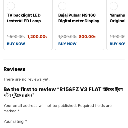
TV backlight LED
Bajaj Pulsar NS 160
Yamaha 
tester#LED Lamp
Digital meter Display
Original 
Testing#LED Tester
Speedome
1,500.00
৳
1,200.00
৳
1,300.00
৳
800.00
৳
1,100.00
BUY NOW
BUY NOW
BUY NOW
Reviews
There are no reviews yet.
Be the first to review “R15&FZ V3 FLAT মিটারের ট্রিপ
বাটন সুইজের রাবার”
Your email address will not be published.
Required fields are
marked
*
Your rating
*