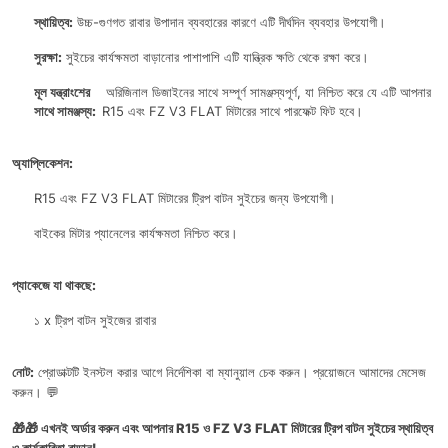
স্থায়িত্ব:
উচ্চ-গুণগত রাবার উপাদান ব্যবহারের কারণে এটি দীর্ঘদিন ব্যবহার উপযোগী।
সুরক্ষা:
সুইচের কার্যক্ষমতা বাড়ানোর পাশাপাশি এটি যান্ত্রিক ক্ষতি থেকে রক্ষা করে।
মূল যন্ত্রাংশের
অরিজিনাল ডিজাইনের সাথে সম্পূর্ণ সামঞ্জস্যপূর্ণ, যা নিশ্চিত করে যে এটি আপনার
সাথে সামঞ্জস্য:
R15 এবং FZ V3 FLAT মিটারের সাথে পারফেক্ট ফিট হবে।
অ্যাপ্লিকেশন:
R15 এবং FZ V3 FLAT মিটারের ট্রিপ বাটন সুইচের জন্য উপযোগী।
বাইকের মিটার প্যানেলের কার্যক্ষমতা নিশ্চিত করে।
প্যাকেজে যা থাকছে:
১ x ট্রিপ বাটন সুইজের রাবার
নোট:
প্রোডাক্টটি ইনস্টল করার আগে নির্দেশিকা বা ম্যানুয়াল চেক করুন। প্রয়োজনে আমাদের মেসেজ
করুন। 💬
🎁🎁 এখনই অর্ডার করুন এবং আপনার R15 ও FZ V3 FLAT মিটারের ট্রিপ বাটন সুইচের স্থায়িত্ব
ও কার্যকারিতা বাড়ান!