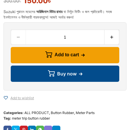
150.00
৳
300.00
৳
Suzuki পুরাতন মডেলের
অরিজিনাল মিটার রাবার
যা নিখুঁত ফিটিং ও জল প্রতিরোধী। সহজ
ইনস্টলেশন ও দীর্ঘস্থায়ী পারফরম্যান্স! আজই অর্ডার করুন!
Add to cart
Buy now
Add to wishlist
Categories:
ALL PRODUCT
,
Button Rubber
,
Meter Parts
Tag:
meter trip button rubber