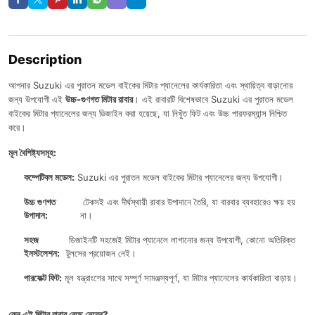
Description
আপনার Suzuki এর পুরাতন মডেল বাইকের মিটার প্যানেলের কার্যকারিতা এবং স্থায়িত্ব বাড়ানোর
জন্য উপযোগী এই
উচ্চ-গুণগত মিটার রাবার
। এই রাবারটি বিশেষভাবে Suzuki এর পুরাতন মডেল
বাইকের মিটার প্যানেলের জন্য ডিজাইন করা হয়েছে, যা নিখুঁত ফিট এবং উচ্চ পারফরম্যান্স নিশ্চিত
করে।
মূল বৈশিষ্ট্যসমূহ:
কম্পেটিবল মডেল:
Suzuki এর পুরাতন মডেল বাইকের মিটার প্যানেলের জন্য উপযোগী।
উচ্চ গুণগত
টেকসই এবং দীর্ঘস্থায়ী রাবার উপাদানে তৈরি, যা বারবার ব্যবহারেও ক্ষয় হয়
উপাদান:
না।
সহজ
ডিজাইনটি সহজেই মিটার প্যানেলে লাগানোর জন্য উপযোগী, কোনো অতিরিক্ত
ইনস্টলেশন:
টুলসের প্রয়োজন নেই।
পারফেক্ট ফিট:
মূল যন্ত্রাংশের সাথে সম্পূর্ণ সামঞ্জস্যপূর্ণ, যা মিটার প্যানেলের কার্যকারিতা বাড়ায়।
কেন এই মিটার রাবার বেছে নেবেন?