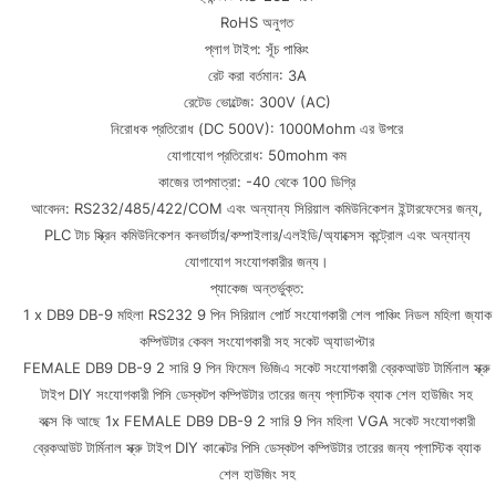
RoHS অনুগত
প্লাগ টাইপ: সূঁচ পাঞ্চিং
রেট করা বর্তমান: 3A
রেটেড ভোল্টেজ: 300V (AC)
নিরোধক প্রতিরোধ (DC 500V): 1000Mohm এর উপরে
যোগাযোগ প্রতিরোধ: 50mohm কম
কাজের তাপমাত্রা: -40 থেকে 100 ডিগ্রি
আবেদন: RS232/485/422/COM এবং অন্যান্য সিরিয়াল কমিউনিকেশন ইন্টারফেসের জন্য,
PLC টাচ স্ক্রিন কমিউনিকেশন কনভার্টার/কম্পাইলার/এলইডি/অ্যাক্সেস কন্ট্রোল এবং অন্যান্য
যোগাযোগ সংযোগকারীর জন্য।
প্যাকেজ অন্তর্ভুক্ত:
1 x DB9 DB-9 মহিলা RS232 9 পিন সিরিয়াল পোর্ট সংযোগকারী শেল পাঞ্চিং নিডল মহিলা জ্যাক
কম্পিউটার কেবল সংযোগকারী সহ সকেট অ্যাডাপ্টার
FEMALE DB9 DB-9 2 সারি 9 পিন ফিমেল ভিজিএ সকেট সংযোগকারী ব্রেকআউট টার্মিনাল স্ক্রু
টাইপ DIY সংযোগকারী পিসি ডেস্কটপ কম্পিউটার তারের জন্য প্লাস্টিক ব্যাক শেল হাউজিং সহ
বক্সে কি আছে 1x FEMALE DB9 DB-9 2 সারি 9 পিন মহিলা VGA সকেট সংযোগকারী
ব্রেকআউট টার্মিনাল স্ক্রু টাইপ DIY কানেক্টর পিসি ডেস্কটপ কম্পিউটার তারের জন্য প্লাস্টিক ব্যাক
শেল হাউজিং সহ