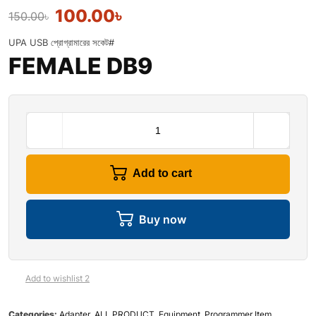
100.00
৳
150.00
৳
UPA USB প্রোগ্রামারের সকেট#
FEMALE DB9
Add to cart
Buy now
Add to wishlist 2
Categories:
Adapter
,
ALL PRODUCT
,
Equipment
,
Programmer Item