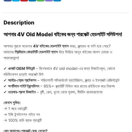
Description
আপনার 4V Old Model বাইকের জন্য পারফেক্ট হেডলাইট সলিউশন!
আপনার পুরনো মডেলের
4V বাইকের হেডলাইট গ্লাস
ভাঙা, স্ক্র্যাচড বা ফগি হয়ে গেছে?
আমাদের
প্রিমিয়াম কোয়ালিটি হেডলাইট গ্লাস
দিয়ে ফিরিয়ে আনুন বাইকের আসল চেহারা ও
পারফরম্যান্স!
✔
এক্সাক্ট OEM ফিটমেন্ট
– বিশেষভাবে 4V old model-এর জন্য ডিজাইনকৃত, কোনো
মডিফিকেশন ছাড়াই পারফেক্ট ফিট
✔
আর্মার-গ্রেড প্রটেকশন
– শক্তিশালী পলিকার্বনেট ম্যাটেরিয়াল, স্ক্র্যাচ ও ইমপ্যাক্ট রেজিস্ট্যান্ট
✔
অপটিমাম লাইট ট্রান্সমিশন
– 95%+ ক্ল্যারিটি নিশ্চিত করে রাতের রাইডিংকে করে নিরাপদ
✔
ওয়েদার-প্রুফ ডিজাইন
– বৃষ্টি, রোদ, ধুলো থেকে সুরক্ষা, দীর্ঘদিন ব্যবহারযোগ্য
বোনাস সুবিধা:
→ 1 বছর ওয়ারেন্টি
→ ইজি ইন্সটলেশন গাইড সহ
→ 100% মানি ব্যাক গ্যারান্টি
কেন আমাদের প্রোডাক্ট বেছে নেবেন?