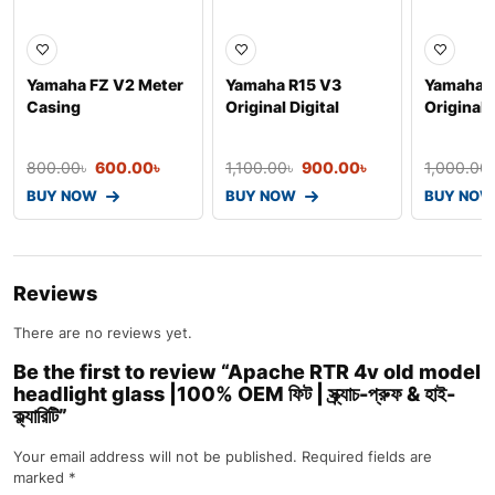
Yamaha FZ V2 Meter
Yamaha R15 V3
Yamaha F
Casing
Original Digital
Original 
Speedometer Display
Display
800.00
৳
600.00
৳
1,100.00
৳
900.00
৳
1,000.00
BUY NOW
BUY NOW
BUY NOW
Reviews
There are no reviews yet.
Be the first to review “Apache RTR 4v old model
headlight glass |100% OEM ফিট | স্ক্র্যাচ-প্রুফ & হাই-
ক্ল্যারিটি”
Your email address will not be published.
Required fields are
marked
*